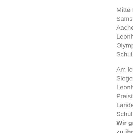
Mitte
Samst
Aache
Leonh
Olymp
Schul
Am le
Siege
Leonh
Preis
Lande
Schül
Wir g
zu ih