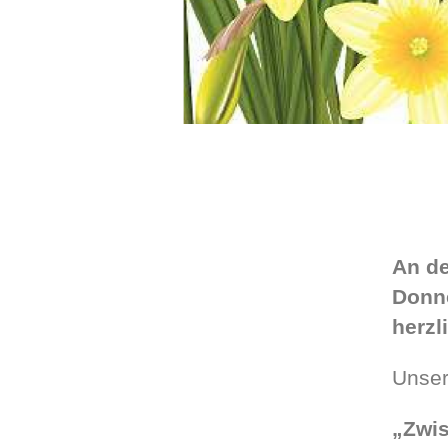
An de
Donne
herzl
Unser
„Zwis