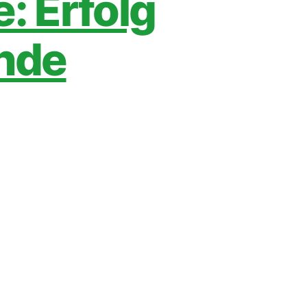
: Erfolg
unde