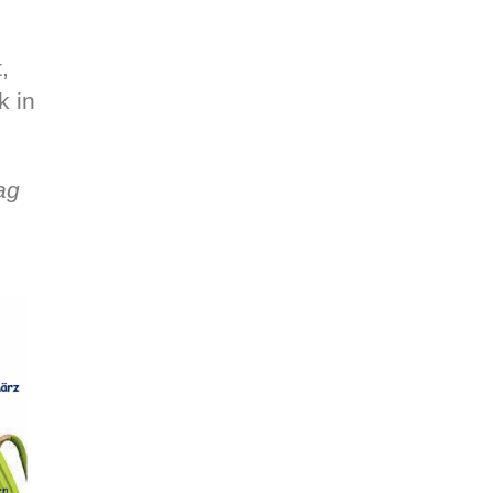
,
k in
ag