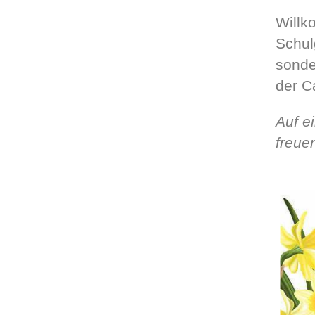
Willk
Schul
sonde
der Ca
Auf e
freue