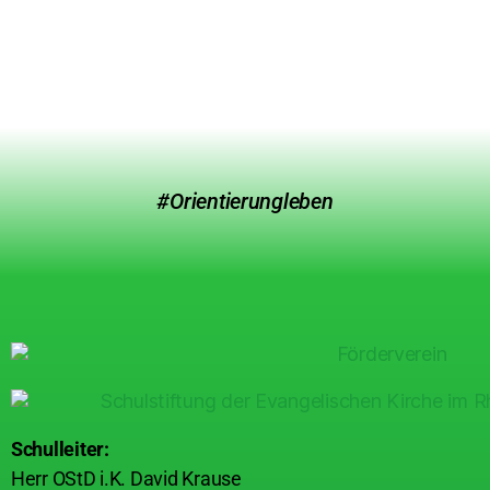
#Orientierungleben
Schulleiter:
Herr OStD i.K. David Krause