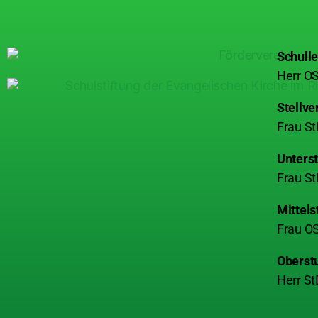
Schulle
Herr OS
Stellve
Frau St
Unterst
Frau St
Mittels
Frau OS
Oberst
Herr St