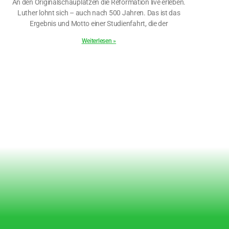
An den Originalschauplätzen die Reformation live erleben.
Luther lohnt sich – auch nach 500 Jahren. Das ist das
Ergebnis und Motto einer Studienfahrt, die der
Weiterlesen »