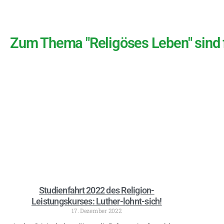
Zum Thema "Religöses Leben" sind f
Studienfahrt 2022 des Religion-
Leistungskurses: Luther-lohnt-sich!
17. Dezember 2022