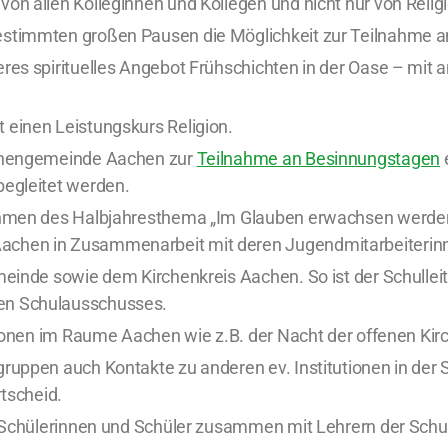
on allen Kolleginnen und Kollegen und nicht nur von Religi
estimmten großen Pausen die Möglichkeit zur Teilnahme an
eres spirituelles Angebot Frühschichten in der Oase – mit
 einen Leistungskurs Religion.
irchengemeinde Aachen zur
Teilnahme an Besinnungstagen
e
begleitet werden.
Rahmen des Halbjahresthema „Im Glauben erwachsen werden“
achen in Zusammenarbeit mit deren Jugendmitarbeiterinne
emeinde sowie dem Kirchenkreis Aachen. So ist der Schulleit
len Schulausschusses.
ktionen im Raume Aachen wie z.B. der Nacht der offenen Kir
ruppen auch Kontakte zu anderen ev. Institutionen in der S
tscheid.
on Schülerinnen und Schüler zusammen mit Lehrern der Schu