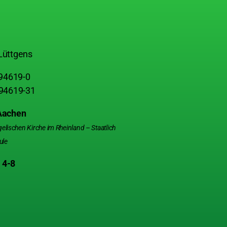
Lüttgens
 94619-0
 94619-31
 Aachen
ischen Kirche im Rheinland – Staatlich
ule
 4-8