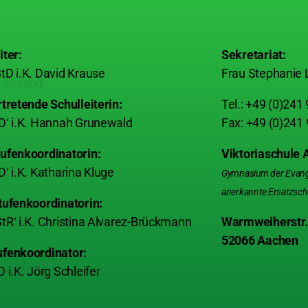
iter:
Sekretariat:
tD i.K. David Krause
Frau Stephanie 
rtretende Schulleiterin:
Tel.: +49 (0)241
D‘ i.K. Hannah Grunewald
Fax: +49 (0)241
ufenkoordinatorin:
Viktoriaschule
D‘ i.K. Katharina Kluge
Gymnasium der Evangel
anerkannte Ersatzsch
tufenkoordinatorin:
tR‘ i.K. Christina Alvarez-Brückmann
Warmweiherstr.
52066 Aachen
ufenkoordinator:
D i.K. Jörg Schleifer