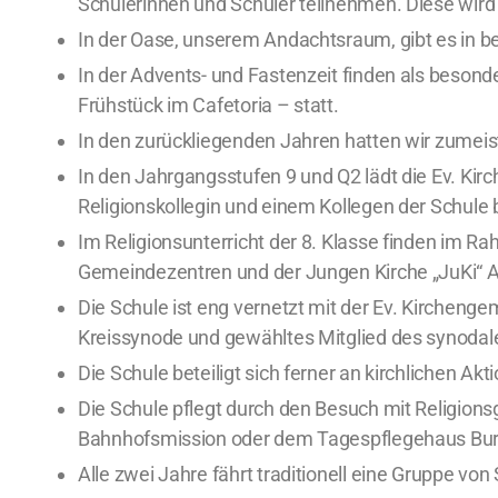
Schülerinnen und Schüler teilnehmen. Diese wird v
In der Oase, unserem Andachtsraum, gibt es in b
In der Advents- und Fastenzeit finden als besond
Frühstück im Cafetoria – statt.
In den zurückliegenden Jahren hatten wir zumeist
In den Jahrgangsstufen 9 und Q2 lädt die Ev. K
Religionskollegin und einem Kollegen der Schule 
Im Religionsunterricht der 8. Klasse finden im 
Gemeindezentren und der Jungen Kirche „JuKi“ A
Die Schule ist eng vernetzt mit der Ev. Kircheng
Kreissynode und gewähltes Mitglied des synoda
Die Schule beteiligt sich ferner an kirchlichen A
Die Schule pflegt durch den Besuch mit Religionsg
Bahnhofsmission oder dem Tagespflegehaus Bur
Alle zwei Jahre fährt traditionell eine Gruppe v