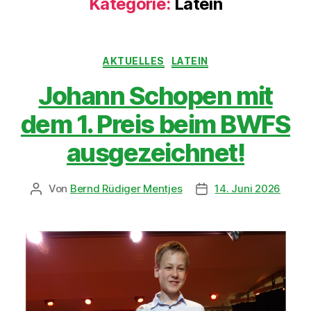
Kategorie:
Latein
AKTUELLES
LATEIN
Johann Schopen mit
dem 1. Preis beim BWFS
ausgezeichnet!
Von
Bernd Rüdiger Mentjes
14. Juni 2026