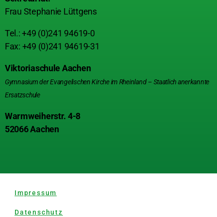
Frau Stephanie Lüttgens
Tel.: +49 (0)241 94619-0
Fax: +49 (0)241 94619-31
Viktoriaschule Aachen
Gymnasium der Evangelischen Kirche im Rheinland – Staatlich anerkannte
Ersatzschule
Warmweiherstr. 4-8
52066 Aachen
Impressum
Datenschutz