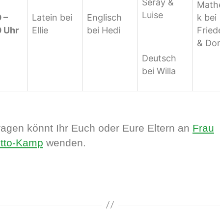
Seray &
Math
Luise
 –
Latein bei
Englisch
k bei
0 Uhr
Ellie
bei Hedi
Fried
& Dor
Deutsch
bei Willa
ragen könnt Ihr Euch oder Eure Eltern an
Frau
tto-Kamp
wenden.