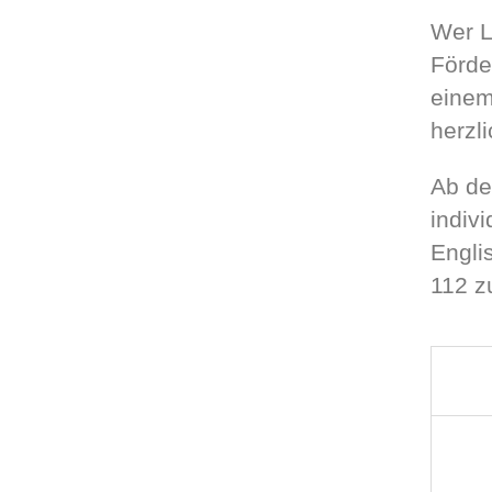
Wer L
Förde
einem
herzl
Ab de
indiv
Engli
112 z