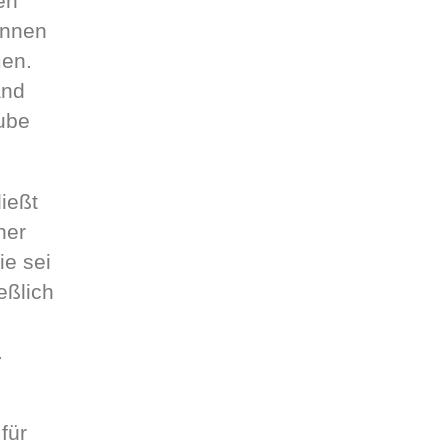
en
innen
men.
and
ube
ießt
ner
ie sei
eßlich
.
für