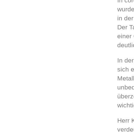
In co
wurde
in de
Der T
einer
deutl
In de
sich 
Metall
unbed
überz
wichti
Herr 
verde