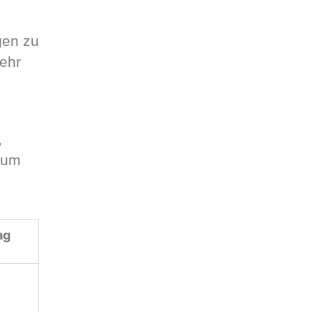
gen zu
sehr
,
aum
ag