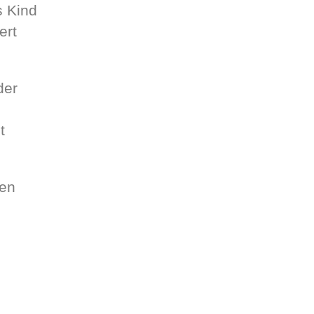
s Kind
ert
der
t
nen