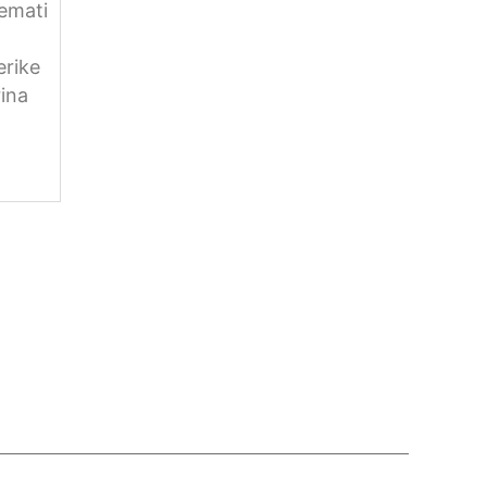
emati
erike
ina