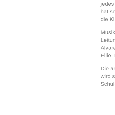
jedes
hat se
die K
Musik
Leitu
Alvar
Ellie
Die a
wird 
Schül