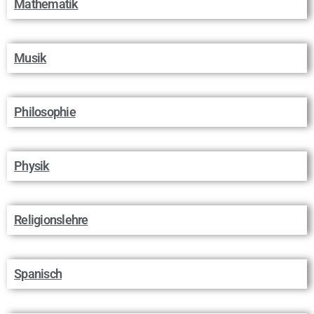
Mathematik
Musik
Philosophie
Physik
Religionslehre
Spanisch