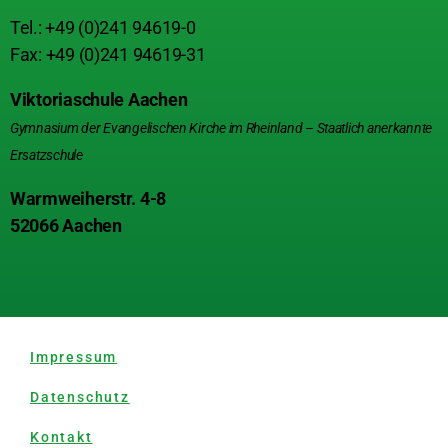
Tel.: +49 (0)241 94619-0
Fax: +49 (0)241 94619-31
Viktoriaschule Aachen
Gymnasium der Evangelischen Kirche im Rheinland – Staatlich anerkannte
Ersatzschule
Warmweiherstr. 4-8
52066 Aachen
Impressum
Datenschutz
Kontakt