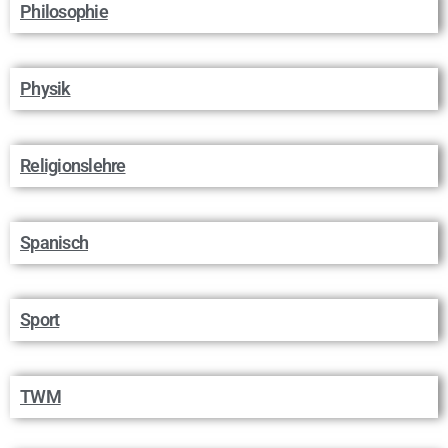
Philosophie
Physik
Religionslehre
Spanisch
Sport
TWM