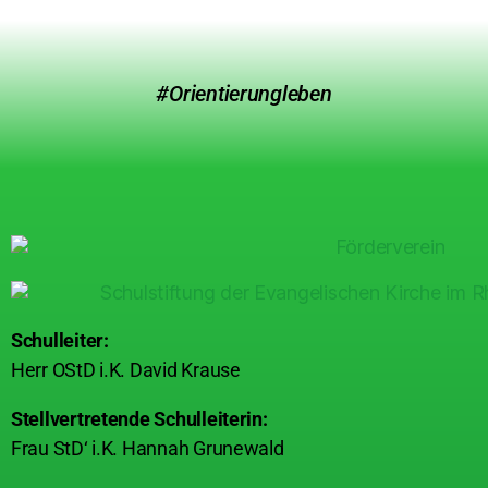
#Orientierungleben
Schulleiter:
Herr OStD i.K. David Krause
Stellvertretende Schulleiterin:
Frau StD‘ i.K. Hannah Grunewald