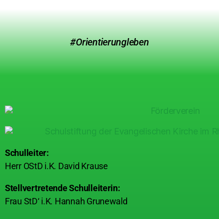
#Orientierungleben
Schulleiter:
Herr OStD i.K. David Krause
Stellvertretende Schulleiterin:
Frau StD‘ i.K. Hannah Grunewald