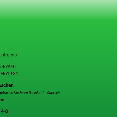
Lüttgens
 94619-0
 94619-31
 Aachen
ischen Kirche im Rheinland – Staatlich
ule
 4-8