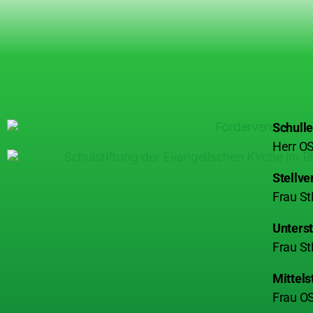
Schulle
Herr OS
Stellve
Frau St
Unterst
Frau St
Mittels
Frau OS