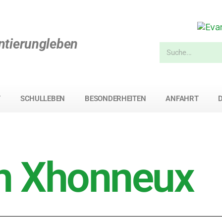
ntierungleben
T
SCHULLEBEN
BESONDERHEITEN
ANFAHRT
n Xhonneux