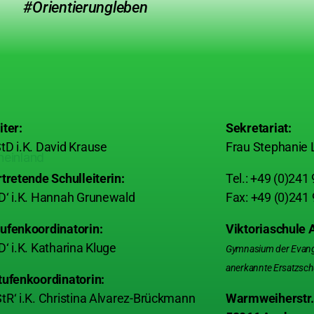
#Orientierungleben
iter:
Sekretariat:
tD i.K. David Krause
Frau Stephanie 
rtretende Schulleiterin:
Tel.: +49 (0)241
D‘ i.K. Hannah Grunewald
Fax: +49 (0)241
ufenkoordinatorin:
Viktoriaschule
D‘ i.K. Katharina Kluge
Gymnasium der Evangel
anerkannte Ersatzsch
tufenkoordinatorin:
tR‘ i.K. Christina Alvarez-Brückmann
Warmweiherstr.