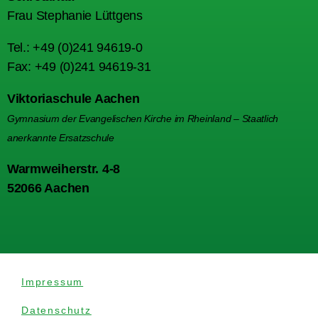
Frau Stephanie Lüttgens
Tel.: +49 (0)241 94619-0
Fax: +49 (0)241 94619-31
Viktoriaschule Aachen
Gymnasium der Evangelischen Kirche im Rheinland – Staatlich
anerkannte Ersatzschule
Warmweiherstr. 4-8
52066 Aachen
Impressum
Datenschutz