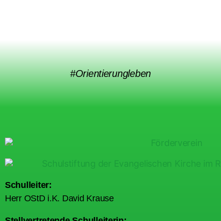
#Orientierungleben
Schulleiter:
Herr OStD i.K. David Krause
Stellvertretende Schulleiterin: