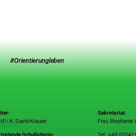
#Orientierungleben
iter:
Sekretariat:
tD i.K. David Krause
Frau Stephanie 
rtretende Schulleiterin:
Tel.: +49 (0)241