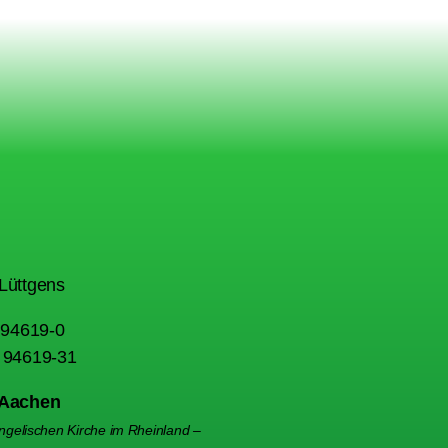
Lüttgens
1 94619-0
1 94619-31
 Aachen
gelischen Kirche im Rheinland –