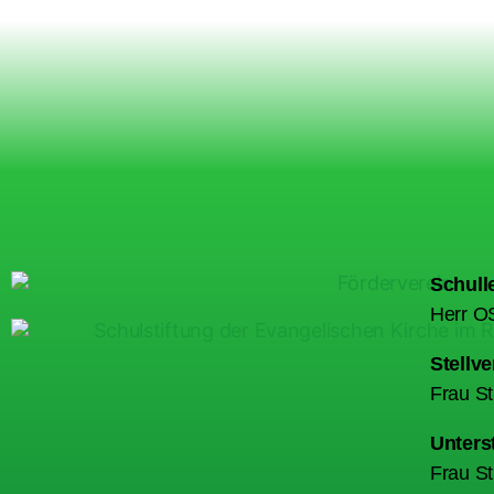
Schulle
Herr OS
Stellve
Frau S
Unters
Frau St