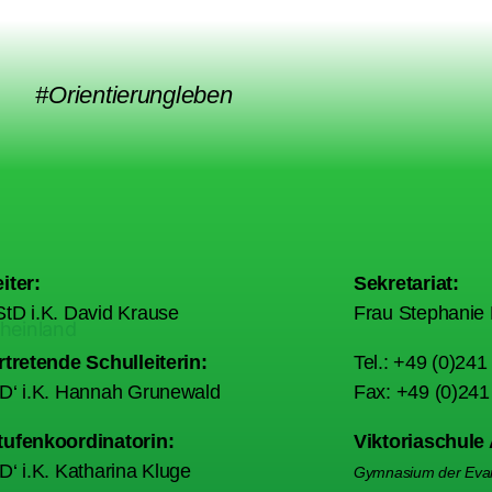
#Orientierungleben
iter:
Sekretariat:
tD i.K. David Krause
Frau Stephanie 
rtretende Schulleiterin:
Tel.: +49 (0)24
tD‘ i.K. Hannah Grunewald
Fax: +49 (0)24
tufenkoordinatorin:
Viktoriaschule
D‘ i.K. Katharina Kluge
Gymnasium der Evan