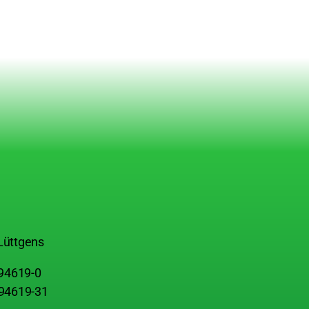
Lüttgens
 94619-0
 94619-31