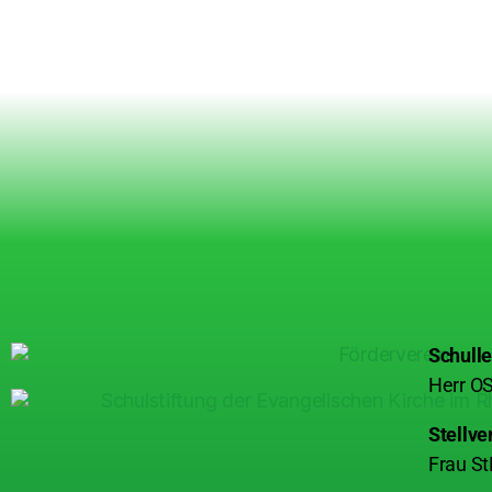
Schulle
Herr OS
Stellve
Frau St