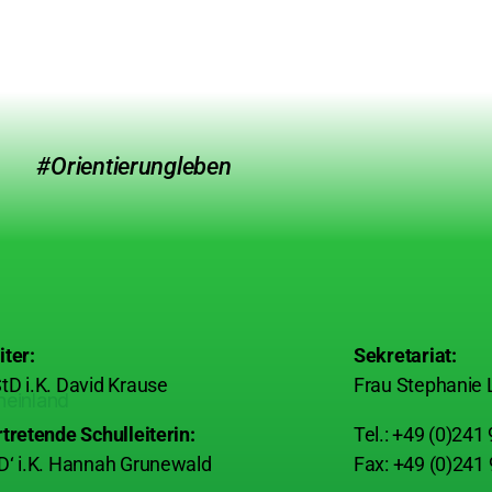
#Orientierungleben
iter:
Sekretariat:
tD i.K. David Krause
Frau Stephanie 
rtretende Schulleiterin:
Tel.: +49 (0)241
D‘ i.K. Hannah Grunewald
Fax: +49 (0)241