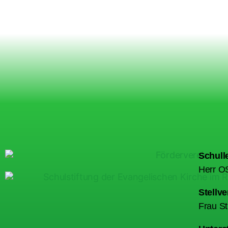
Schulle
Herr OS
Stellve
Frau S