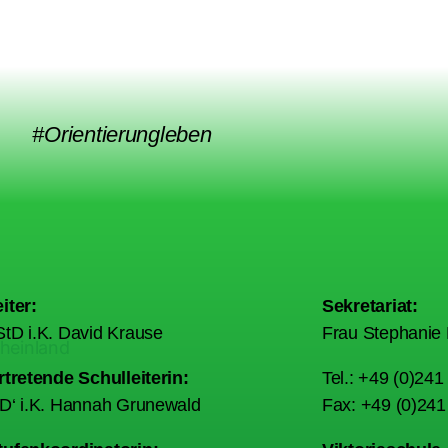
#Orientierungleben
iter:
Sekretariat:
tD i.K. David Krause
Frau Stephanie 
rtretende Schulleiterin:
Tel.: +49 (0)24
tD‘ i.K. Hannah Grunewald
Fax: +49 (0)24