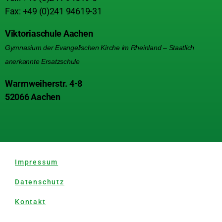
Fax: +49 (0)241 94619-31
Viktoriaschule Aachen
Gymnasium der Evangelischen Kirche im Rheinland – Staatlich
anerkannte Ersatzschule
Warmweiherstr. 4-8
52066 Aachen
Impressum
Datenschutz
Kontakt