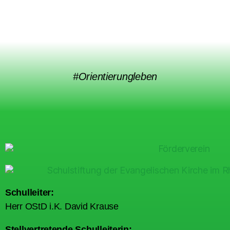
#Orientierungleben
Schulleiter:
Herr OStD i.K. David Krause
Stellvertretende Schulleiterin: