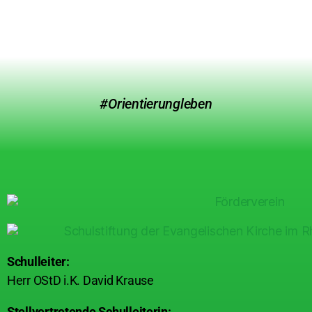
#Orientierungleben
Schulleiter:
Herr OStD i.K. David Krause
Stellvertretende Schulleiterin: