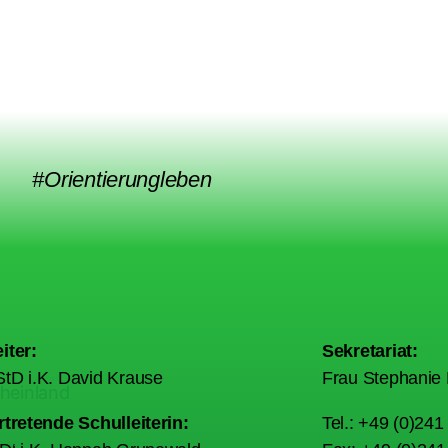
#Orientierungleben
iter:
Sekretariat:
tD i.K. David Krause
Frau Stephanie 
rtretende Schulleiterin:
Tel.: +49 (0)24