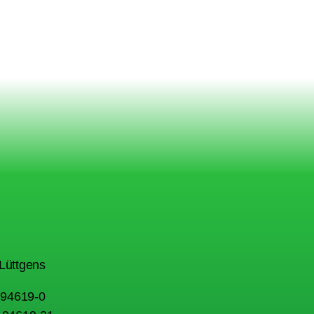
Lüttgens
1 94619-0