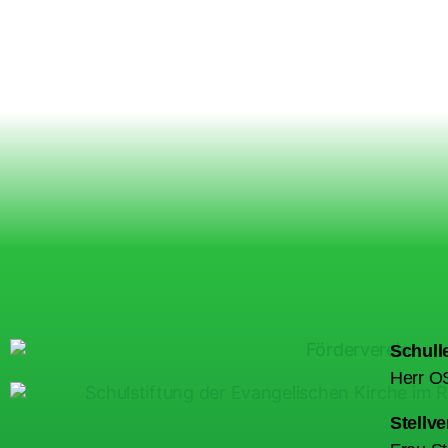
Schulle
Herr OS
Stellve