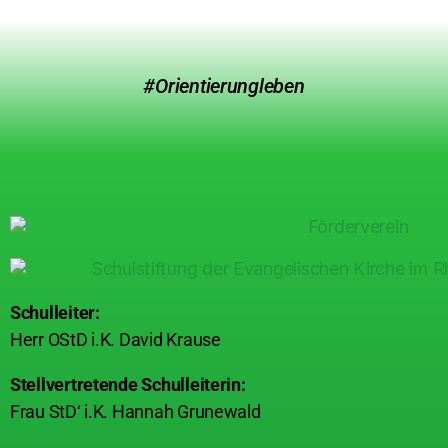
#Orientierungleben
Schulleiter:
Herr OStD i.K. David Krause
Stellvertretende Schulleiterin:
Frau StD‘ i.K. Hannah Grunewald