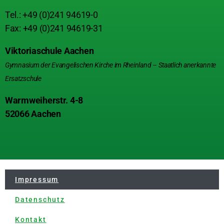
Tel.: +49 (0)241 94619-0
Fax: +49 (0)241 94619-31
Viktoriaschule Aachen
Gymnasium der Evangelischen Kirche im Rheinland – Staatlich anerkannte
Ersatzschule
Warmweiherstr. 4-8
52066 Aachen
Impressum
Datenschutz
Kontakt