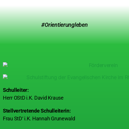
#Orientierungleben
Schulleiter:
Herr OStD i.K. David Krause
Stellvertretende Schulleiterin:
Frau StD‘ i.K. Hannah Grunewald