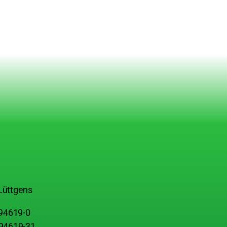
Lüttgens
 94619-0
 94619-31