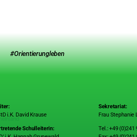
#Orientierungleben
iter:
Sekretariat:
tD i.K. David Krause
Frau Stephanie 
rtretende Schulleiterin:
Tel.: +49 (0)241
D‘ i.K. Hannah Grunewald
Fax: +49 (0)241