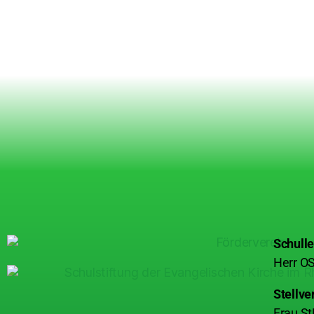
Schulle
Herr OS
Stellve
Frau St