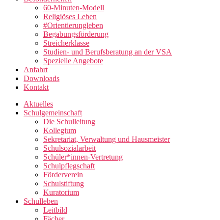
60-Minuten-Modell
Religiöses Leben
#Orientierungleben
Begabungsförderung
Streicherklasse
Studien- und Berufsberatung an der VSA
Spezielle Angebote
Anfahrt
Downloads
Kontakt
Aktuelles
Schulgemeinschaft
Die Schulleitung
Kollegium
Sekretariat, Verwaltung und Hausmeister
Schulsozialarbeit
Schüler*innen-Vertretung
Schulpflegschaft
Förderverein
Schulstiftung
Kuratorium
Schulleben
Leitbild
Fächer