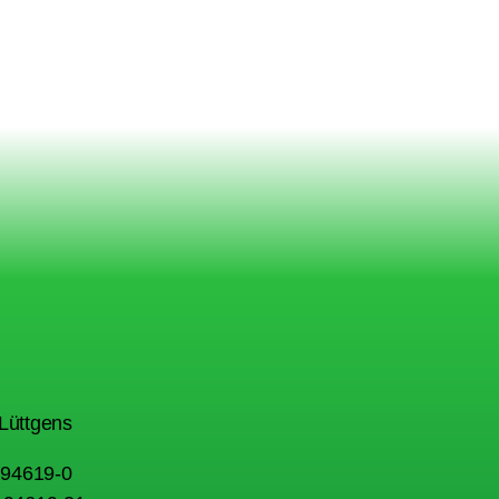
Lüttgens
1 94619-0