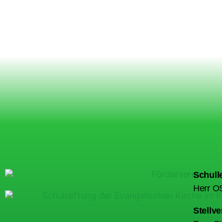
Schulle
Herr OS
Stellve