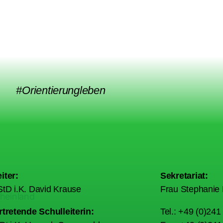
#Orientierungleben
iter:
Sekretariat:
tD i.K. David Krause
Frau Stephanie 
rtretende Schulleiterin:
Tel.: +49 (0)24