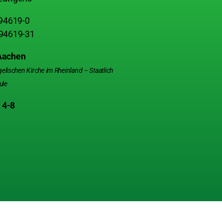
 94619-0
 94619-31
 Aachen
ischen Kirche im Rheinland – Staatlich
ule
 4-8