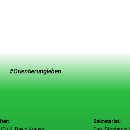
#Orientierungleben
iter:
Sekretariat:
tD i.K. David Krause
Frau Stephanie 