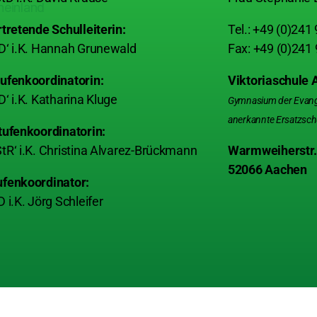
rtretende Schulleiterin:
Tel.: +49 (0)241
D‘ i.K. Hannah Grunewald
Fax: +49 (0)241
ufenkoordinatorin:
Viktoriaschule
D‘ i.K. Katharina Kluge
Gymnasium der Evangel
anerkannte Ersatzsch
tufenkoordinatorin:
tR‘ i.K. Christina Alvarez-Brückmann
Warmweiherstr.
52066 Aachen
ufenkoordinator:
D i.K. Jörg Schleifer