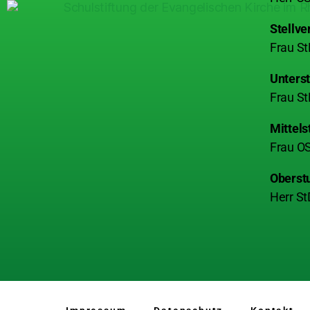
Stellve
Frau St
Unterst
Frau St
Mittels
Frau OS
Oberst
Herr St